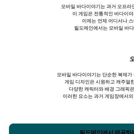
모바일 바다이야기는 과거 오프라인
이 게임은 전통적인 바다이야
이제는 언제 어디서나 스
릴도메인에서는 모바일 바다이
모바일 바다이야기는 단순한 복제가 
게임 디자인은 시원하고 캐주얼한
다양한 캐릭터와 배경 그래픽은
이러한 요소는 과거 게임장에서의
릴도메인에서 제공하는