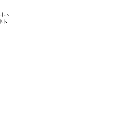
니다.
다.