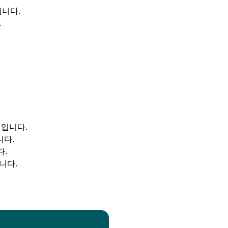
니다.
.
임입니다.
니다.
다.
니다.