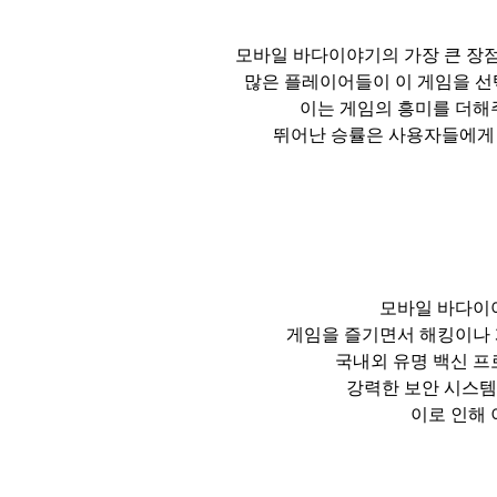
모바일 바다이야기의 가장 큰 장점
많은 플레이어들이 이 게임을 선
이는 게임의 흥미를 더해
뛰어난 승률은 사용자들에게
모바일 바다이
게임을 즐기면서 해킹이나 
국내외 유명 백신 프
강력한 보안 시스템
이로 인해 