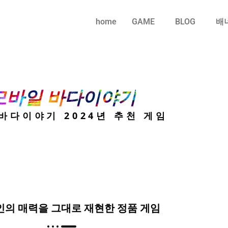
home
GAME
BLOG
배
모바일 바다이야기
바다이야기 2024년 추천 게임
의 매력을 그대로 재현한 정품 게임