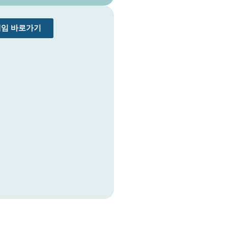
게임 바로가기