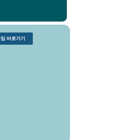
게임 바로가기