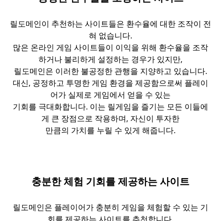
릴도메인이 추천하는 사이트들은 환수율에 대한 조작이 전
혀 없습니다.
많은 온라인 게임 사이트들이 이익을 위해 환수율을 조작
하거나 불리하게 설정하는 경우가 있지만,
릴도메인은 이러한 불공정한 관행을 지양하고 있습니다.
대신, 공정하고 투명한 게임 환경을 제공함으로써 플레이
어가 실제로 게임에서 얻을 수 있는
기회를 극대화합니다. 이는 릴게임을 즐기는 모든 이들에
게 큰 장점으로 작용하며, 자신이 투자한
만큼의 가치를 누릴 수 있게 해줍니다.
충분한 체험 기회를 제공하는 사이트
릴도메인은 플레이어가 충분히 게임을 체험할 수 있는 기
회를 제공하는 사이트를 추천합니다.