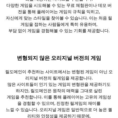
다양한 게임을 시도해볼 수 있는 무료 체험판이나 데모 버
전을 통해 플레이어는 게임의 규칙을 익히고,
자신에게 맞는 스타일을 찾아볼 수 있습니다. 이는 처음 릴
게임을 접하는 사람들에게 특히 유용하며,
부담 없이 게임을 경험해볼 수 있는 기회를 제공합니다.
변형되지 않은 오리지널 버전의 게임
릴도메인이 추천하는 사이트에서는 변형된 게임이 아닌 오
리지널 버전의 릴게임을 제공합니다.
많은 사이트들이 인기 있는 게임의 변형판을 제공하기도
하지만, 릴도메인은 원작의 매력을 그대로 살린
게임을 추천합니다. 이를 통해 플레이어는 고유의 게임성
을 경험할 수 있으며, 진정한 릴게임의 재미를
느낄 수 있습니다. 오리지널 게임은 일반적으로 더 높은 퀄
리티와 안정성을 제공하기 때문에,