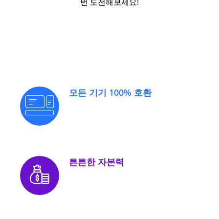
번 도전해보세요!
모든 기기 100% 호환
튼튼한 자본력