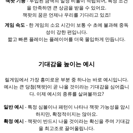
잭팟 기능
- 투입된 금액의 일정 비율이 적립되어, 특정 조건
을 만족하면 큰 상금을 받을 수 있어요.
잭팟의 꿈은 언제나 우리를 기다리고 있죠!
게임 속도
- 한 게임의 소요 시간이 보통 수 초에 불과해 중독
성이 강한 편입니다.
짧고 빠른 플레이는 플레이어를 더욱 몰입하게 만듭니다.
기대감을 높이는 예시
릴게임에서 가장 흥미로운 부분 중 하나는 바로 예시입니다.
예시는 큰 당첨(잭팟)이 곧 나올 것이라는 기대감을 심어줍니
다. 이제 예시의 종류를 살펴볼까요?
일반 예시
- 특정 심볼이나 패턴이 나타나 잭팟 가능성을 암시
하지만, 확정적이지는 않아요.
확정 예시
- 잭팟이 반드시 나올 것이라는 확신을 주며 기대감
을 최고조로 끌어올립니다.