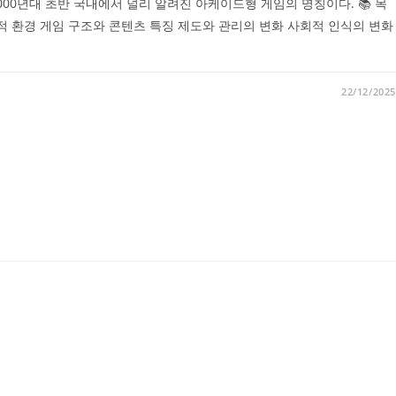
0년대 초반 국내에서 널리 알려진 아케이드형 게임의 명칭이다. 📚 목
적 환경 게임 구조와 콘텐츠 특징 제도와 관리의 변화 사회적 인식의 변화
22/12/2025