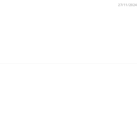
27/11/2024