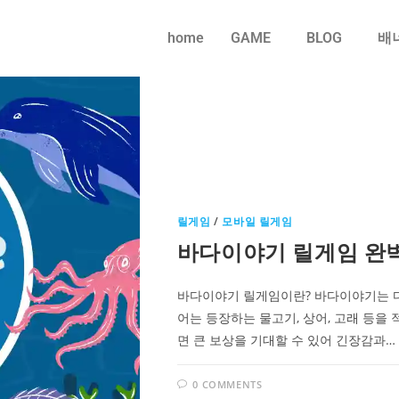
home
GAME
BLOG
배
릴게임
/
모바일 릴게임
바다이야기 릴게임 완벽 
바다이야기 릴게임이란? 바다이야기는 
어는 등장하는 물고기, 상어, 고래 등
면 큰 보상을 기대할 수 있어 긴장감과…
0 COMMENTS