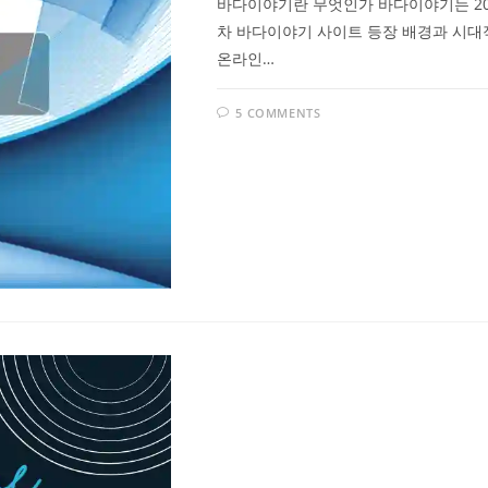
바다이야기란 무엇인가 바다이야기는 200
차 바다이야기 사이트 등장 배경과 시대
온라인…
5 COMMENTS