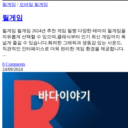
릴게임
/
모바일 릴게임
릴게임
릴게임 릴게임 2024년 추천 게임 릴짱 다양한 테마의 릴게임을
자유롭게 선택할 수 있으며,클래식부터 인기 최신 게임까지 폭
넓게 즐길 수 있습니다.화려한 그래픽과 생동감 있는 사운드,
직관적인 인터페이스로 더욱 편리한 게임 환경을 제공합니다.
…
0 Comments
24/09/2024