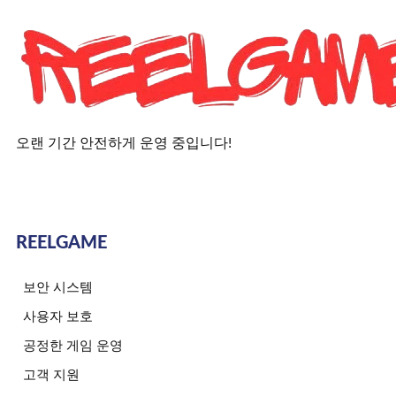
오랜 기간 안전하게 운영 중입니다!
REELGAME
보안 시스템
사용자 보호
공정한 게임 운영
고객 지원