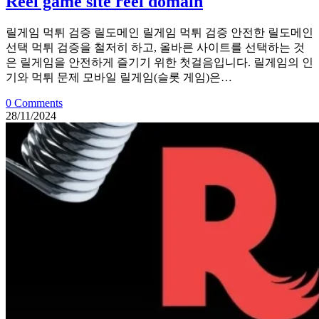
Reel game site reel domain
릴게임 먹튀 검증 릴도메인 릴게임 먹튀 검증 안전한 릴도메인
선택 먹튀 검증을 철저히 하고, 올바른 사이트를 선택하는 것
은 릴게임을 안전하게 즐기기 위한 첫걸음입니다. 릴게임의 인
기와 먹튀 문제 모바일 릴게임(슬롯 게임)은…
0 Comments
28/11/2024