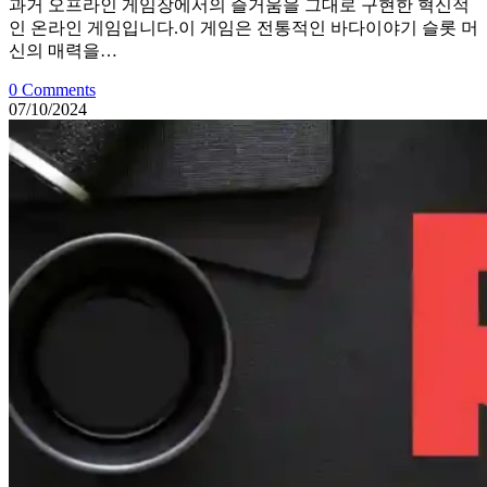
과거 오프라인 게임장에서의 즐거움을 그대로 구현한 혁신적
인 온라인 게임입니다.이 게임은 전통적인 바다이야기 슬롯 머
신의 매력을…
0 Comments
07/10/2024