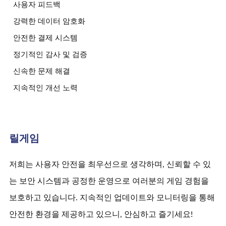
사용자 피드백
강력한 데이터 암호화
안전한 결제 시스템
정기적인 감사 및 검증
신속한 문제 해결
지속적인 개선 노력
릴게임
저희는 사용자 안전을 최우선으로 생각하며, 신뢰할 수 있
는 보안 시스템과 공정한 운영으로 여러분의 게임 경험을
보호하고 있습니다. 지속적인 업데이트와 모니터링을 통해
안전한 환경을 제공하고 있으니, 안심하고 즐기세요!