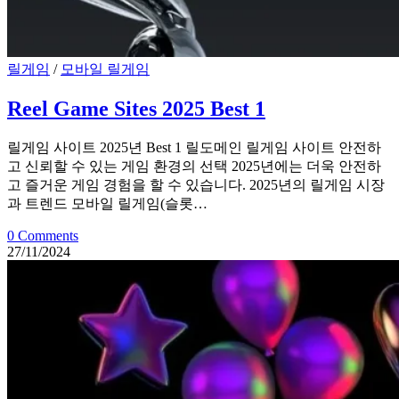
릴게임
/
모바일 릴게임
Reel Game Sites 2025 Best 1
릴게임 사이트 2025년 Best 1 릴도메인 릴게임 사이트 안전하
고 신뢰할 수 있는 게임 환경의 선택 2025년에는 더욱 안전하
고 즐거운 게임 경험을 할 수 있습니다. 2025년의 릴게임 시장
과 트렌드 모바일 릴게임(슬롯…
0 Comments
27/11/2024