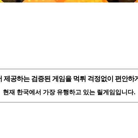
 제공하는 검증된 게임을 먹튀 걱정없이 편안하
현재 한국에서 가장 유행하고 있는 릴게임입니다.