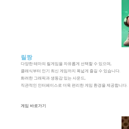
릴짱
다양한 테마의 릴게임을 자유롭게 선택할 수 있으며,
클래식부터 인기 최신 게임까지 폭넓게 즐길 수 있습니다.
화려한 그래픽과 생동감 있는 사운드,
직관적인 인터페이스로 더욱 편리한 게임 환경을 제공합니다.
게임 바로가기