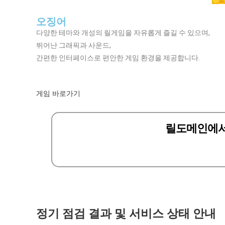
오징어
다양한 테마와 개성의 릴게임을 자유롭게 즐길 수 있으며,
뛰어난 그래픽과 사운드,
간편한 인터페이스로 편안한 게임 환경을 제공합니다.
게임 바로가기
릴도메인에서
정기 점검 결과 및 서비스 상태 안내