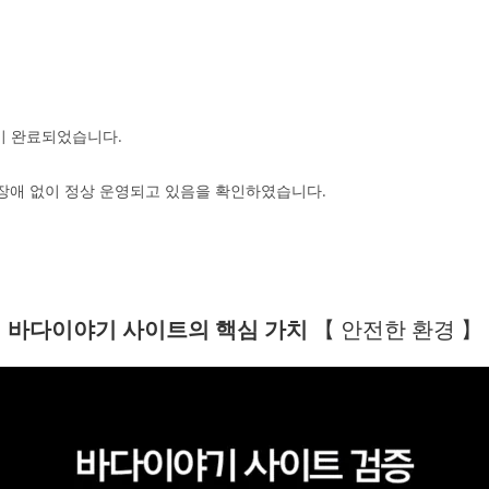
이 완료되었습니다.
 장애 없이 정상 운영되고 있음을 확인하였습니다.
바다이야기 사이트의 핵심 가치
【 안전한 환경 】