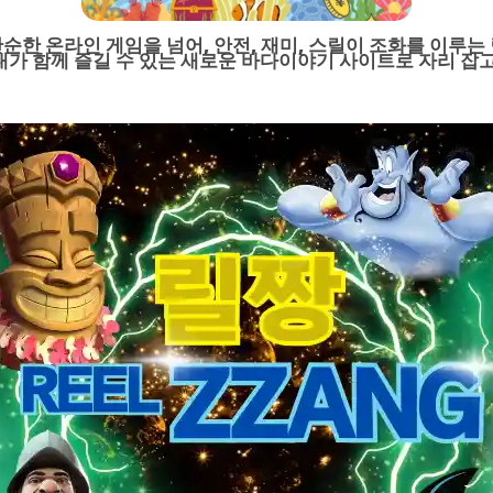
순한 온라인 게임을 넘어, 안전, 재미, 스릴이 조화를 이루는
대가 함께 즐길 수 있는 새로운 바다이야기 사이트로 자리 잡고