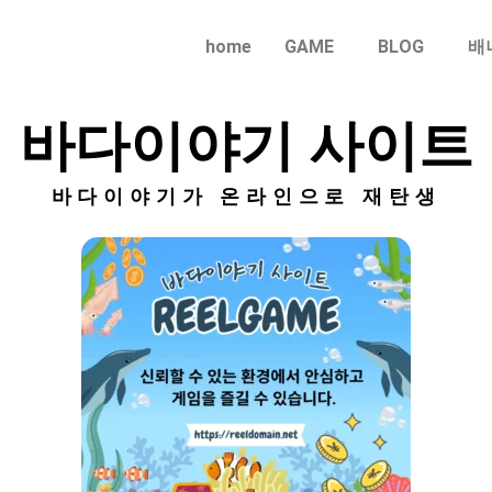
home
GAME
BLOG
배
바다이야기 사이트
바다이야기가 온라인으로 재탄생