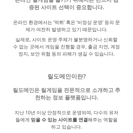
증된 사이트 선택이 중요합니다.
온라인 환경에서는 ‘먹튀’ 혹은 ‘비정상 운영’ 등의 문
제가 여전히 발생하고 있기 때문입니다.
실제로, 사이트 운영 주체가 불분명하거나 신뢰할
수 없는 곳에서 게임을 진행할 경우, 출금 지연, 계정
정지, 보안 위협 등의 피해가 생길 수 있습니다.
릴도메인이란?
릴도메인은 릴게임을 전문적으로 소개하고 추
천하는 정보 플랫폼입니다.
지난 10년 이상 안정적으로 운영되며, 다수의 유저
들에게
믿을 수 있는 사이트를 연결
해주는 역할을
하고 있습니다.