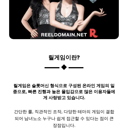
릴게임이란?
릴게임은 슬롯머신 형식으로 구성된 온라인 게임의 일
종으로, 빠른 진행과 높은 몰입감으로 많은 이용자들에
게 사랑받고 있습니다.
간단한 룰, 직관적인 조작, 다양한 테마의 게임이 결합
되어 남녀노소 누구나 쉽게 접근할 수 있다는 점이 큰
장점입니다.