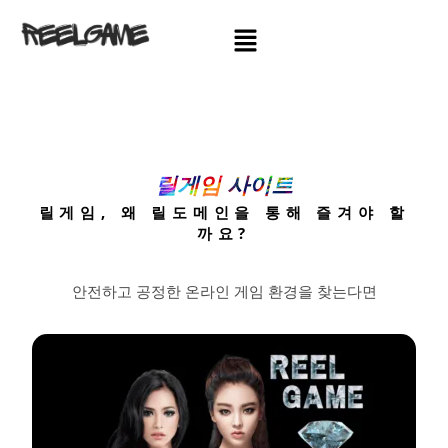
릴게임 사이트
릴게임, 왜 릴도메인을 통해 즐겨야 할
까요?
안전하고 공정한 온라인 게임 환경을 찾는다면