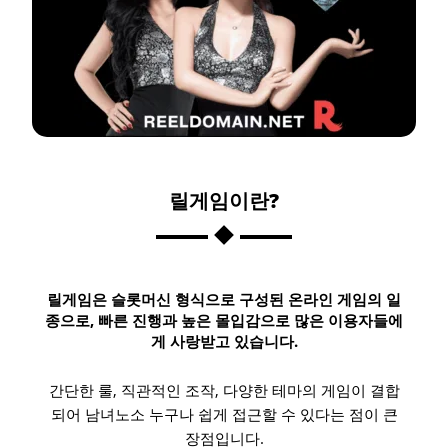
릴게임이란?
릴게임은 슬롯머신 형식으로 구성된 온라인 게임의 일
종으로, 빠른 진행과 높은 몰입감으로 많은 이용자들에
게 사랑받고 있습니다.
간단한 룰, 직관적인 조작, 다양한 테마의 게임이 결합
되어 남녀노소 누구나 쉽게 접근할 수 있다는 점이 큰
장점입니다.