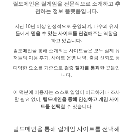
릴도메인은 릴게임을 전문적으로 소개하고 추
천하는 정보 플랫폼입니다.
지난 10년 이상 안정적으로 운영되며, 다수의 유저
들에게
믿을 수 있는 사이트를 연결
해주는 역할을
하고 있습니다.
릴도메인을 통해 소개되는 사이트들은 모두 실제 유
저들의 이용 후기, 사이트 운영 내역, 출금 신뢰도 등
다양한 요소를 기준으로
검증 절차를 통과
한 곳들입
니다.
이 덕분에 이용자는 스스로 일일이 비교하거나 조사
할 필요 없이,
릴도메인을 통해 안심하고 게임 사이
트를 선택
할 수 있습니다.
릴도메인을 통해 릴게임 사이트를 선택해