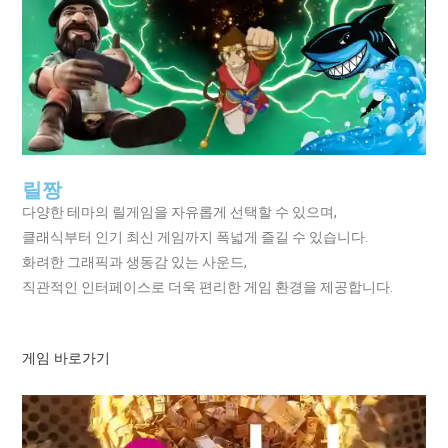
릴짱
다양한 테마의 릴게임을 자유롭게 선택할 수 있으며,
클래식부터 인기 최신 게임까지 폭넓게 즐길 수 있습니다.
화려한 그래픽과 생동감 있는 사운드,
직관적인 인터페이스로 더욱 편리한 게임 환경을 제공합니다.
게임 바로가기