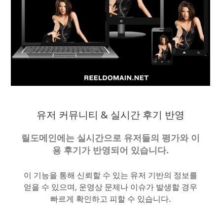
유저 커뮤니티 & 실시간 후기 반영
릴도메인에는 실시간으로 유저들의 평가와 이
용 후기가 반영되어 있습니다.
이 기능을 통해 신뢰할 수 있는 유저 기반의 정보를
얻을 수 있으며, 운영상 문제나 이슈가 발생할 경우
빠르게 확인하고 피할 수 있습니다.